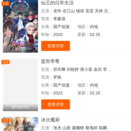
仙王的日常生活
1.0
主演：
龙吟
谷江山
钱琛
歪歪
关帅
吕思衡
孙路路
导演：
李豪凌
分类：
国产动漫
地区：
内地
年份：
2020
更新：
02.25
查看详情
已完结
盖世帝尊
5.0
主演：
苏尚卿
刘校妤
唐小喜
金弦
李雪娇
孙路路
导演：
罗铁
分类：
国产动漫
地区：
内地
年份：
2023
更新：
02.25
查看详情
第52集完结
冰火魔厨
1.0
主演：
张杰
山新
聂曦映
蔡海婷
陈麟灵
王靖扬
刘