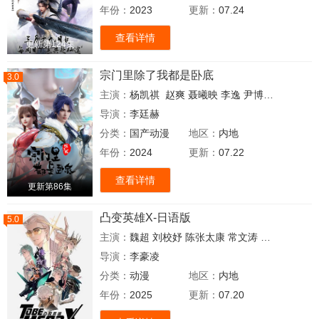
年份：
2023
更新：
07.24
查看详情
更新第124集
宗门里除了我都是卧底
3.0
主演：
杨凯祺
赵爽
聂曦映
李逸
尹博一
张家辉
张
导演：
李廷赫
分类：
国产动漫
地区：
内地
年份：
2024
更新：
07.22
查看详情
更新第86集
凸变英雄X-日语版
5.0
主演：
魏超
刘校妤
陈张太康
常文涛
锦鲤
钱琛
赵
导演：
李豪凌
分类：
动漫
地区：
内地
年份：
2025
更新：
07.20