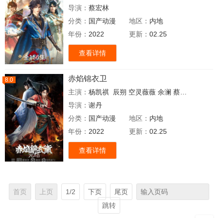
导演：
蔡宏林
分类：
国产动漫
地区：
内地
年份：
2022
更新：
02.25
查看详情
全156集
赤焰锦衣卫
8.0
主演：
杨凯祺
辰朔
空灵薇薇
余澜
蔡娜
言浩
若舞
导演：
谢丹
分类：
国产动漫
地区：
内地
年份：
2022
更新：
02.25
查看详情
完结
首页
上页
1/2
下页
尾页
跳转