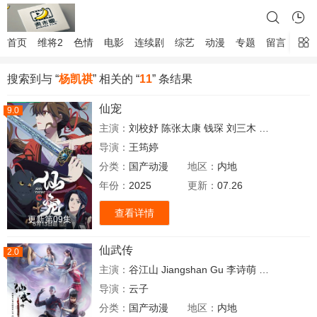
首页
维将2
色情
电影
连续剧
综艺
动漫
专题
留言
搜索到与 “
杨凯祺
” 相关的 “
11
” 条结果
仙宠
9.0
主演：
刘校妤
陈张太康
钱琛
刘三木
杨凯祺
星潮
导演：
王筠婷
分类：
国产动漫
地区：
内地
年份：
2025
更新：
07.26
查看详情
更新第09集
仙武传
2.0
主演：
谷江山
Jiangshan
Gu
李诗萌
聂曦映
贺文
导演：
云子
分类：
国产动漫
地区：
内地