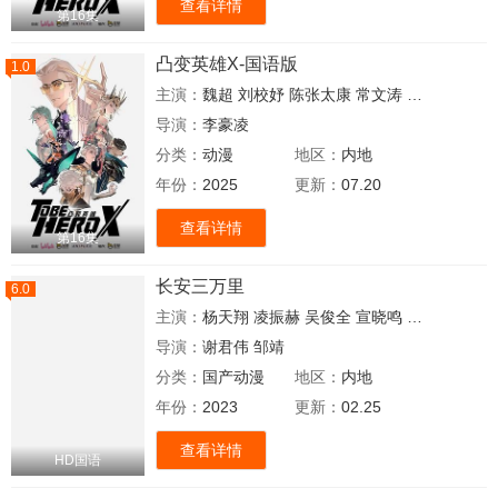
查看详情
第16集
凸变英雄X-国语版
1.0
主演：
魏超
刘校妤
陈张太康
常文涛
锦鲤
钱琛
赵
导演：
李豪凌
分类：
动漫
地区：
内地
年份：
2025
更新：
07.20
查看详情
第16集
长安三万里
6.0
主演：
杨天翔
凌振赫
吴俊全
宣晓鸣
卢力峰
孙路
导演：
谢君伟
邹靖
分类：
国产动漫
地区：
内地
年份：
2023
更新：
02.25
查看详情
HD国语