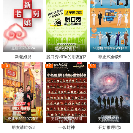
更新20250724
更新20250725
更新20250725下
新老娘舅
脱口秀和Ta的朋友们2
非正式会谈9
1.0
5.0
6.0
更新至20250725期
更新至20250725期
更新20250724
朋友请吃饭3
一饭封神
开始推理吧3