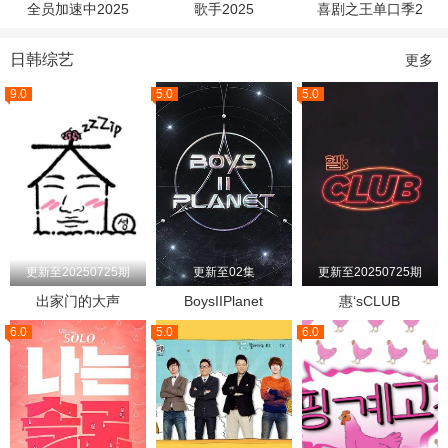
全员加速中2025
歌手2025
喜剧之王单口季2
日韩综艺
更多
9.0
5.0
5.0
更新至20250725期
更新至02集
更新至20250725期
出家门的大声
BoysIIPlanet
惠‘sCLUB
6.0
5.0
6.0