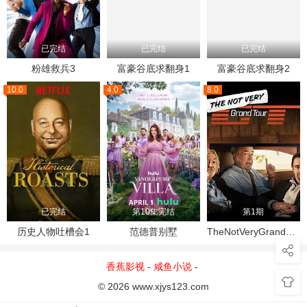
已完结
已完结
已完结
粉雄救兵3
富豪谷底求翻身1
富豪谷底求翻身2
10.0
4.0
8.0
已完结
第10集完结
第1期
历史人物吐槽会1
范德普别墅
TheNotVeryGrandTour
香蕉影视
-
咸鱼小说
-
© 2026 www.xjys123.com