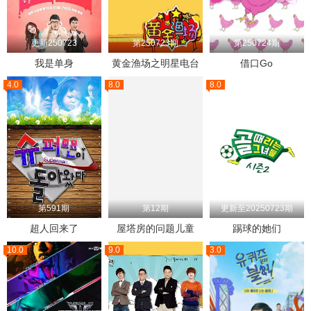
更新250723
第250723期
第250724期
我是单身
黄金渔场之明星电台
借口Go
4.0
8.0
8.0
第591期
第12期
更新至20250723期
超人回来了
屋塔房的问题儿童
踢球的她们
10.0
9.0
3.0