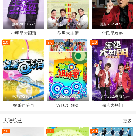
更新20250724
更新20250724
更新20250723
小明星大跟班
型男大主厨
全民星攻略
2.0
9.0
1.0
更新30230724
更新20250723
更新20250724
娱乐百分百
WTO姐妹会
综艺大热门
大陆综艺
更多
7.0
6.0
2.0