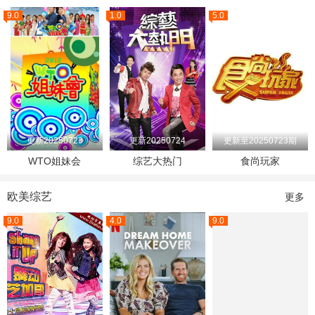
9.0
1.0
5.0
更新20250723
更新20250724
更新至20250723期
WTO姐妹会
综艺大热门
食尚玩家
欧美综艺
更多
9.0
4.0
9.0