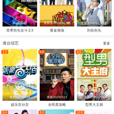
第9期完结
更新至20250723期
更新至20250723期
世界街头女斗士3
黄金渔场
刘在街头
港台综艺
更多
2.0
8.0
4.0
更新30230724
更新20250723
更新20250724
娱乐百分百
全民星攻略
型男大主厨
8.0
6.0
10.0