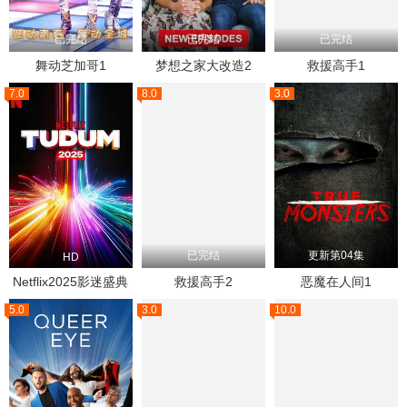
已完结
已完结
已完结
舞动芝加哥1
梦想之家大改造2
救援高手1
7.0
8.0
3.0
已完结
更新第04集
HD
Netflix2025影迷盛典
救援高手2
恶魔在人间1
5.0
3.0
10.0