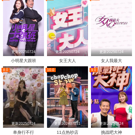
更新20250724
更新20250724
更新20250724
小明星大跟班
女王大人
女人我最大
8.0
10.0
9.0
更新20250724
更新202407031
更新20250724
单身行不行
11点热吵店
挑战吧大神