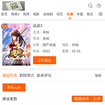
首页
维将2
色情
电影
连续剧
综艺
动漫
专题
留言
战鼎3
6.0
主演：
未知
导演：
未知
分类：
国产动漫
地区：
内地
年份：
2022
更新：
02.25
立即播放
更新至第22集
播放列表
剧情简介
发表评论
报错
香蕉wujin
播放集数
视频排序：正序