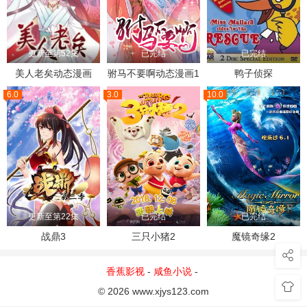
更新至第52集
已完结
已完结
美人老矣动态漫画
驸马不要啊动态漫画1
鸭子侦探
6.0
3.0
10.0
更新至第22集
已完结
已完结
战鼎3
三只小猪2
魔镜奇缘2
香蕉影视
-
咸鱼小说
-
© 2026 www.xjys123.com