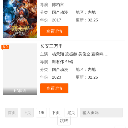
导演：
陈柏言
分类：
国产动漫
地区：
内地
年份：
2017
更新：
02.25
查看详情
已完结
长安三万里
6.0
主演：
杨天翔
凌振赫
吴俊全
宣晓鸣
卢力峰
孙路
导演：
谢君伟
邹靖
分类：
国产动漫
地区：
内地
年份：
2023
更新：
02.25
查看详情
HD国语
首页
上页
1/5
下页
尾页
跳转