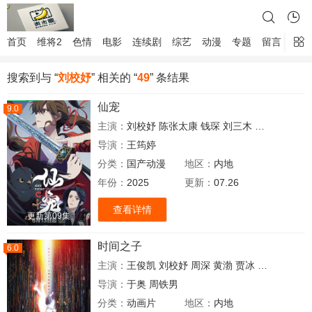
首页
维将2
色情
电影
连续剧
综艺
动漫
专题
留言
搜索到与 “
刘校妤
” 相关的 “
49
” 条结果
仙宠
9.0
主演：
刘校妤
陈张太康
钱琛
刘三木
杨凯祺
星潮
导演：
王筠婷
分类：
国产动漫
地区：
内地
年份：
2025
更新：
07.26
查看详情
更新第09集
时间之子
6.0
主演：
王俊凯
刘校妤
周深
黄渤
贾冰
马东
金靖
周
导演：
于奥
周铁男
分类：
动画片
地区：
内地