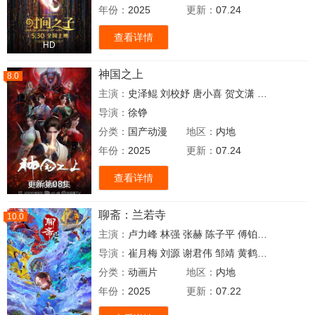
年份：
2025
更新：
07.24
查看详情
HD
神国之上
8.0
主演：
史泽鲲
刘校妤
唐小喜
贺文潇
卢力峰
张惠
导演：
徐铮
分类：
国产动漫
地区：
内地
年份：
2025
更新：
07.24
查看详情
更新第08集
聊斋：兰若寺
10.0
主演：
卢力峰
林强
张赫
陈子平
傅铂涵
橙璃
刘校
导演：
崔月梅
刘源
谢君伟
邹靖
黄鹤宇
刘一林
分类：
动画片
地区：
内地
年份：
2025
更新：
07.22