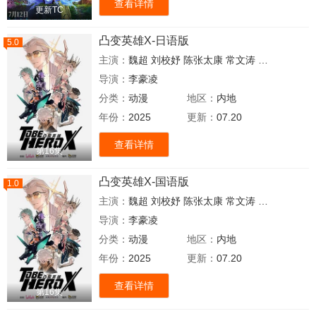
查看详情
更新TC
凸变英雄X-日语版
5.0
主演：
魏超
刘校妤
陈张太康
常文涛
锦鲤
钱琛
赵
导演：
李豪凌
分类：
动漫
地区：
内地
年份：
2025
更新：
07.20
查看详情
第16集
凸变英雄X-国语版
1.0
主演：
魏超
刘校妤
陈张太康
常文涛
锦鲤
钱琛
赵
导演：
李豪凌
分类：
动漫
地区：
内地
年份：
2025
更新：
07.20
查看详情
第16集