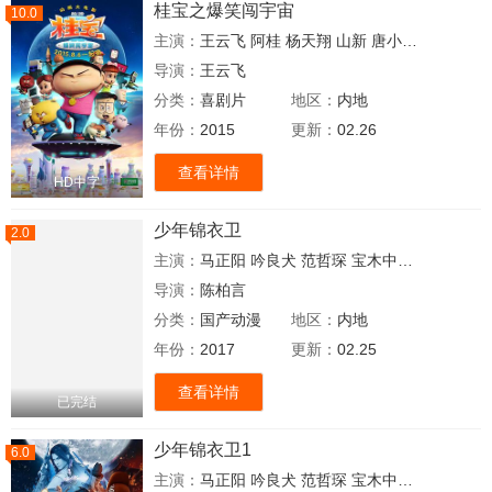
桂宝之爆笑闯宇宙
10.0
主演：
王云飞
阿桂
杨天翔
山新
唐小喜
何冠男
图
导演：
王云飞
分类：
喜剧片
地区：
内地
年份：
2015
更新：
02.26
查看详情
HD中字
少年锦衣卫
2.0
主演：
马正阳
吟良犬
范哲琛
宝木中阳
姜广涛
刘
导演：
陈柏言
分类：
国产动漫
地区：
内地
年份：
2017
更新：
02.25
查看详情
已完结
少年锦衣卫1
6.0
主演：
马正阳
吟良犬
范哲琛
宝木中阳
姜广涛
刘