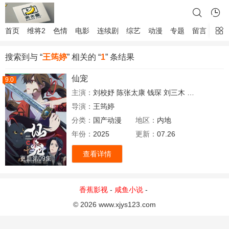
首页
维将2
色情
电影
连续剧
综艺
动漫
专题
留言
搜索到与 “
王筠婷
” 相关的 “
1
” 条结果
仙宠
9.0
主演：
刘校妤
陈张太康
钱琛
刘三木
杨凯祺
星潮
导演：
王筠婷
分类：
国产动漫
地区：
内地
年份：
2025
更新：
07.26
查看详情
更新第09集
香蕉影视
-
咸鱼小说
-
© 2026 www.xjys123.com