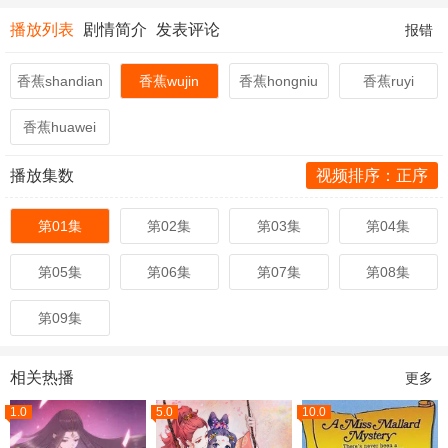
播放列表
剧情简介
发表评论
报错
香蕉shandian
香蕉wujin
香蕉hongniu
香蕉ruyi
香蕉huawei
播放集数
视频排序：正序
第01集
第02集
第03集
第04集
第05集
第06集
第07集
第08集
第09集
相关热播
更多
1.0
5.0
10.0