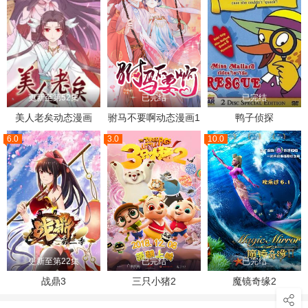
更新至第52集
已完结
已完结
美人老矣动态漫画
驸马不要啊动态漫画1
鸭子侦探
6.0
3.0
10.0
更新至第22集
已完结
已完结
战鼎3
三只小猪2
魔镜奇缘2