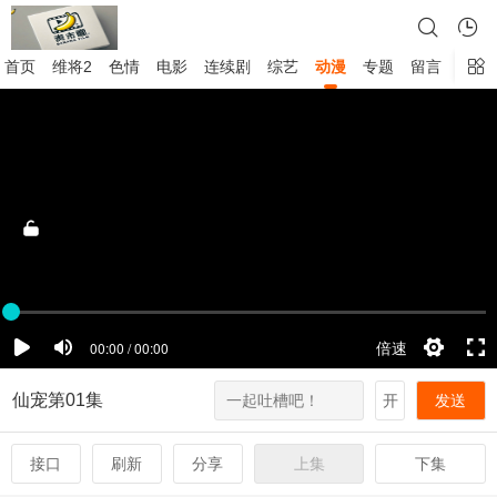
首页
维将2
色情
电影
连续剧
综艺
动漫
专题
留言
仙宠第01集
开
发送
接口
刷新
分享
上集
下集