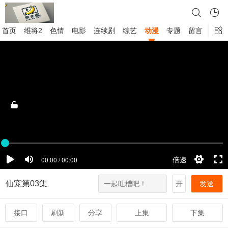
首页
维将2
色情
电影
连续剧
综艺
动漫
专题
留言
仙宠第03集
开
发送
接口
刷新
分享
上集
下集