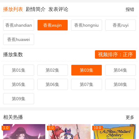
播放列表
剧情简介
发表评论
报错
香蕉shandian
香蕉wujin
香蕉hongniu
香蕉ruyi
香蕉huawei
播放集数
视频排序：正序
第01集
第02集
第03集
第04集
第05集
第06集
第07集
第08集
第09集
相关热播
更多
1.0
5.0
10.0