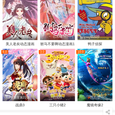
更新至第52集
已完结
已完结
美人老矣动态漫画
驸马不要啊动态漫画1
鸭子侦探
6.0
3.0
10.0
更新至第22集
已完结
已完结
战鼎3
三只小猪2
魔镜奇缘2