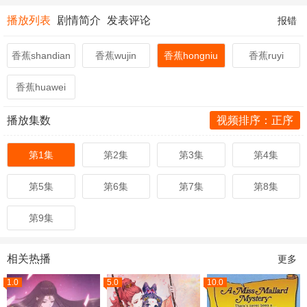
播放列表
剧情简介
发表评论
报错
香蕉shandian
香蕉wujin
香蕉hongniu
香蕉ruyi
香蕉huawei
播放集数
视频排序：正序
第1集
第2集
第3集
第4集
第5集
第6集
第7集
第8集
第9集
相关热播
更多
1.0
5.0
10.0