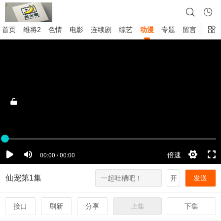
首页
维将2
色情
电影
连续剧
综艺
动漫
专题
留言
仙宠第1集
开
发送
接口
刷新
分享
上集
下集