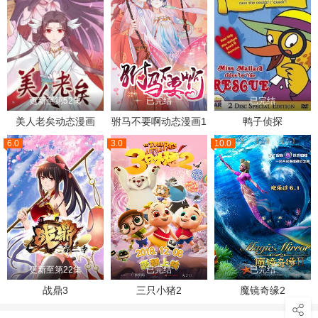
更新至第52集
已完结
已完结
美人老矣动态漫画
驸马不要啊动态漫画1
鸭子侦探
6.0
3.0
10.0
更新至第22集
已完结
已完结
战鼎3
三只小猪2
魔镜奇缘2