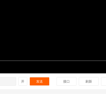
开
发送
接口
刷新