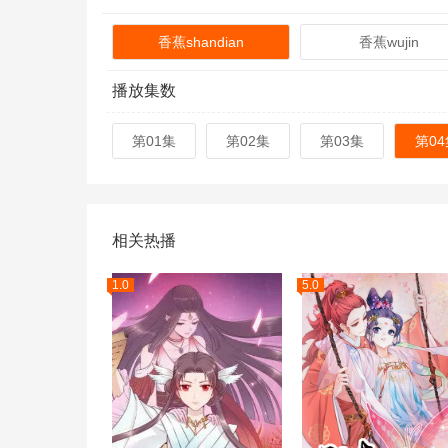
香蕉shandian
香蕉wujin
播放集数
第01集
第02集
第03集
第04
相关热播
1.0
5.0