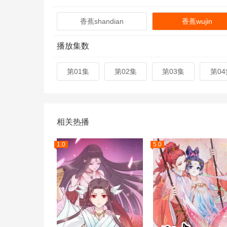
香蕉shandian
香蕉wujin
播放集数
第01集
第02集
第03集
第04
相关热播
1.0
5.0