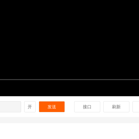
开
发送
接口
刷新