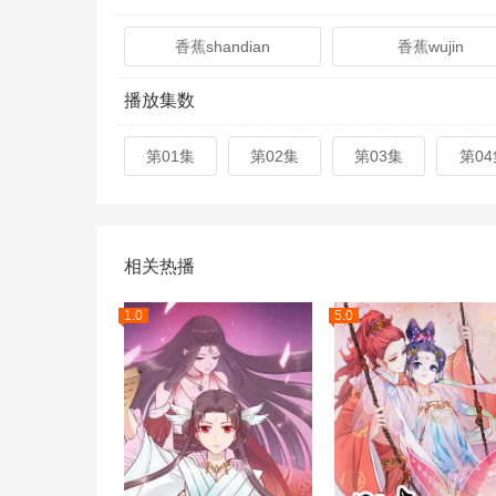
香蕉shandian
香蕉wujin
播放集数
第01集
第02集
第03集
第04
相关热播
1.0
5.0