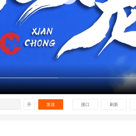
开
发送
接口
刷新